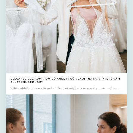
ELEGANCE BEZ KOMPROMISŮ ANEB PROČ VSADIT NA ŠATY, KTERÉ VÁM
SKUTEČNĚ SEDNOU?
Výběr oblečení pro výjimečné životní události je mnohem víc než jen...