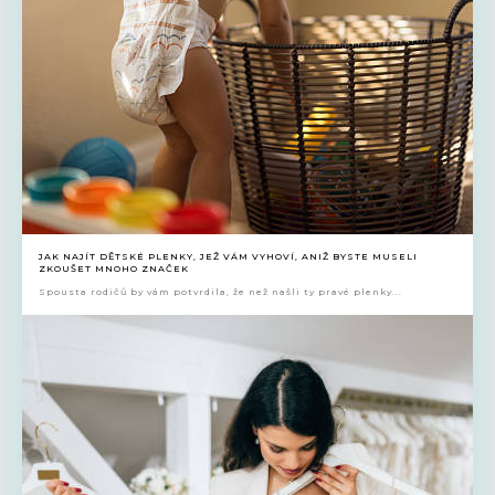
JAK NAJÍT DĚTSKÉ PLENKY, JEŽ VÁM VYHOVÍ, ANIŽ BYSTE MUSELI
ZKOUŠET MNOHO ZNAČEK
Spousta rodičů by vám potvrdila, že než našli ty pravé plenky...