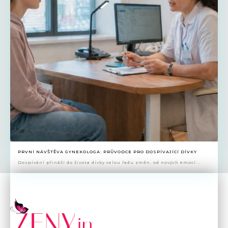
PRVNÍ NÁVŠTĚVA GYNEKOLOGA: PRŮVODCE PRO DOSPÍVAJÍCÍ DÍVKY
Dospívání přináší do života dívky celou řadu změn, od nových emocí...