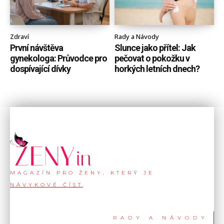
Zdraví
Rady a Návody
První návštěva
Slunce jako přítel: Jak
gynekologa: Průvodce pro
pečovat o pokožku v
dospívající dívky
horkých letních dnech?
MAGAZÍN PRO ŽENY, KTERÝ JE
NÁVYKOVÉ ČÍST
RADY A NÁVODY