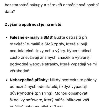
bezstarostné nákupy a zároveň ochránit svá osobní
data?
Zvýšená opatrnost je na místě:
Falešné e-maily a SMS:
Buďte ostražití při
otevírání e-mailů a SMS zpráv, které slibují
neodolatelné slevy nebo výhry. Kyberzločinci
často zneužívají známých značek a vytvářejí
podvodné webové stránky, které vypadají velmi
věrohodně.
Nebezpečné přílohy:
Nikdy neotevírejte přílohy
od neznámých odesílatelů, i když vypadají
důvěryhodně (
phishing
). Mohou obsahovat
škodlivý software, který může infikovat váš
počítač nebo mobilní zařízení.