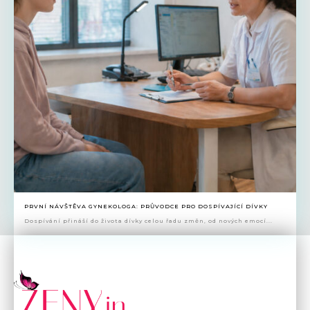
PRVNÍ NÁVŠTĚVA GYNEKOLOGA: PRŮVODCE PRO DOSPÍVAJÍCÍ DÍVKY
Dospívání přináší do života dívky celou řadu změn, od nových emocí...