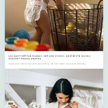
JAK NAJÍT DĚTSKÉ PLENKY, JEŽ VÁM VYHOVÍ, ANIŽ BYSTE MUSELI
ZKOUŠET MNOHO ZNAČEK
Spousta rodičů by vám potvrdila, že než našli ty pravé plenky...