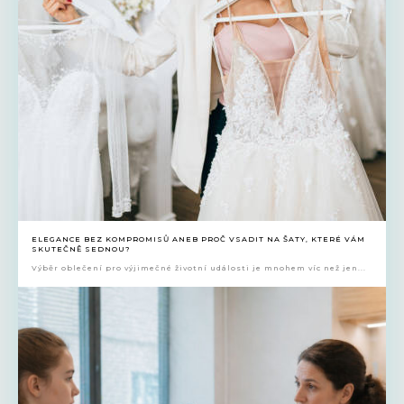
ELEGANCE BEZ KOMPROMISŮ ANEB PROČ VSADIT NA ŠATY, KTERÉ VÁM
SKUTEČNĚ SEDNOU?
Výběr oblečení pro výjimečné životní události je mnohem víc než jen...