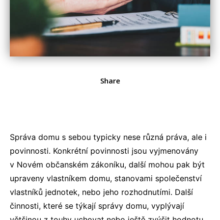
Share
Správa domu s sebou typicky nese různá práva, ale i
povinnosti. Konkrétní povinnosti jsou vyjmenovány
v Novém občanském zákoníku, další mohou pak být
upraveny vlastníkem domu, stanovami společenství
vlastníků jednotek, nebo jeho rozhodnutími. Další
činnosti, které se týkají správy domu, vyplývají
většinou z touhy uchovat nebo ještě zvýšit hodnotu