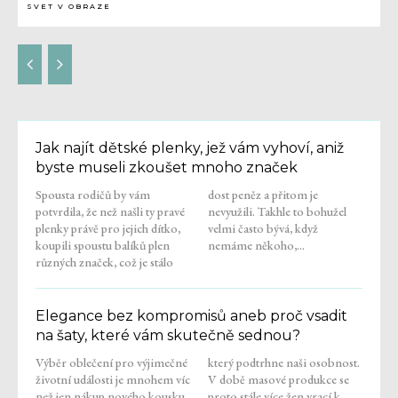
SVET V OBRAZE
Jak najít dětské plenky, jež vám vyhoví, aniž
byste museli zkoušet mnoho značek
Spousta rodičů by vám
dost peněz a přitom je
potvrdila, že než našli ty pravé
nevyužili. Takhle to bohužel
plenky právě pro jejich dítko,
velmi často bývá, když
koupili spoustu balíků plen
nemáme někoho,...
různých značek, což je stálo
Elegance bez kompromisů aneb proč vsadit
na šaty, které vám skutečně sednou?
Výběr oblečení pro výjimečné
který podtrhne naši osobnost.
životní události je mnohem víc
V době masové produkce se
než jen nákup nového kousku
proto stále více žen vrací k