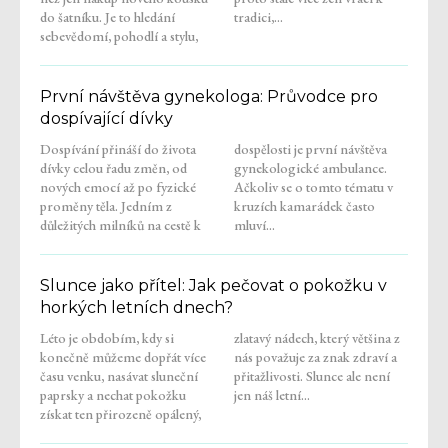
do šatníku. Je to hledání
tradici,...
sebevědomí, pohodlí a stylu,
První návštěva gynekologa: Průvodce pro
dospívající dívky
Dospívání přináší do života
dospělosti je první návštěva
dívky celou řadu změn, od
gynekologické ambulance.
nových emocí až po fyzické
Ačkoliv se o tomto tématu v
proměny těla. Jedním z
kruzích kamarádek často
důležitých milníků na cestě k
mluví...
Slunce jako přítel: Jak pečovat o pokožku v
horkých letních dnech?
Léto je obdobím, kdy si
zlatavý nádech, který většina z
konečně můžeme dopřát více
nás považuje za znak zdraví a
času venku, nasávat sluneční
přitažlivosti. Slunce ale není
paprsky a nechat pokožku
jen náš letní...
získat ten přirozeně opálený,