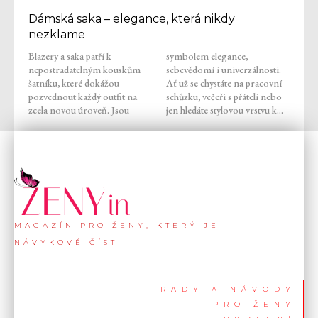
Dámská saka – elegance, která nikdy
nezklame
Blazery a saka patří k
symbolem elegance,
nepostradatelným kouskům
sebevědomí i univerzálnosti.
šatníku, které dokážou
Ať už se chystáte na pracovní
pozvednout každý outfit na
schůzku, večeři s přáteli nebo
zcela novou úroveň. Jsou
jen hledáte stylovou vrstvu k...
MAGAZÍN PRO ŽENY, KTERÝ JE
NÁVYKOVÉ ČÍST
RADY A NÁVODY
PRO ŽENY