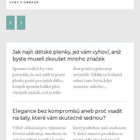
SVET V OBRAZE
Jak najít dětské plenky, jež vám vyhoví, aniž
byste museli zkoušet mnoho značek
Spousta rodičů by vám
dost peněz a přitom je
potvrdila, že než našli ty pravé
nevyužili. Takhle to bohužel
plenky právě pro jejich dítko,
velmi často bývá, když
koupili spoustu balíků plen
nemáme někoho,...
různých značek, což je stálo
Elegance bez kompromisů aneb proč vsadit
na šaty, které vám skutečně sednou?
Výběr oblečení pro výjimečné
který podtrhne naši osobnost.
životní události je mnohem víc
V době masové produkce se
než jen nákup nového kousku
proto stále více žen vrací k