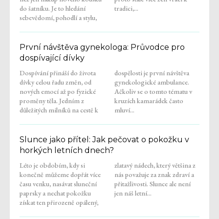
do šatníku. Je to hledání
tradici,...
sebevědomí, pohodlí a stylu,
První návštěva gynekologa: Průvodce pro
dospívající dívky
Dospívání přináší do života
dospělosti je první návštěva
dívky celou řadu změn, od
gynekologické ambulance.
nových emocí až po fyzické
Ačkoliv se o tomto tématu v
proměny těla. Jedním z
kruzích kamarádek často
důležitých milníků na cestě k
mluví...
Slunce jako přítel: Jak pečovat o pokožku v
horkých letních dnech?
Léto je obdobím, kdy si
zlatavý nádech, který většina z
konečně můžeme dopřát více
nás považuje za znak zdraví a
času venku, nasávat sluneční
přitažlivosti. Slunce ale není
paprsky a nechat pokožku
jen náš letní...
získat ten přirozeně opálený,