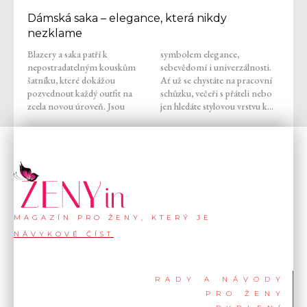
Dámská saka – elegance, která nikdy
nezklame
Blazery a saka patří k
symbolem elegance,
nepostradatelným kouskům
sebevědomí i univerzálnosti.
šatníku, které dokážou
Ať už se chystáte na pracovní
pozvednout každý outfit na
schůzku, večeři s přáteli nebo
zcela novou úroveň. Jsou
jen hledáte stylovou vrstvu k...
MAGAZÍN PRO ŽENY, KTERÝ JE
NÁVYKOVÉ ČÍST
RADY A NÁVODY
PRO ŽENY