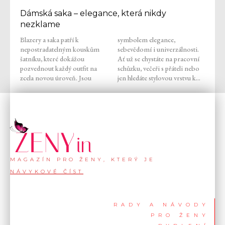
Dámská saka – elegance, která nikdy
nezklame
Blazery a saka patří k
symbolem elegance,
nepostradatelným kouskům
sebevědomí i univerzálnosti.
šatníku, které dokážou
Ať už se chystáte na pracovní
pozvednout každý outfit na
schůzku, večeři s přáteli nebo
zcela novou úroveň. Jsou
jen hledáte stylovou vrstvu k...
MAGAZÍN PRO ŽENY, KTERÝ JE
NÁVYKOVÉ ČÍST
RADY A NÁVODY
PRO ŽENY