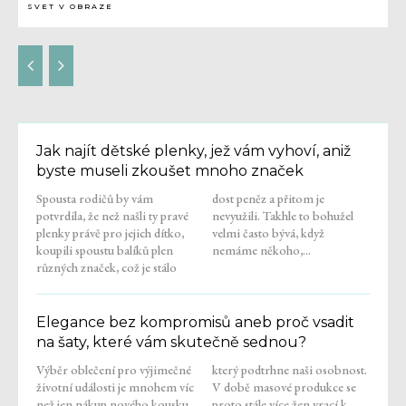
SVET V OBRAZE
Jak najít dětské plenky, jež vám vyhoví, aniž
byste museli zkoušet mnoho značek
Spousta rodičů by vám
dost peněz a přitom je
potvrdila, že než našli ty pravé
nevyužili. Takhle to bohužel
plenky právě pro jejich dítko,
velmi často bývá, když
koupili spoustu balíků plen
nemáme někoho,...
různých značek, což je stálo
Elegance bez kompromisů aneb proč vsadit
na šaty, které vám skutečně sednou?
Výběr oblečení pro výjimečné
který podtrhne naši osobnost.
životní události je mnohem víc
V době masové produkce se
než jen nákup nového kousku
proto stále více žen vrací k