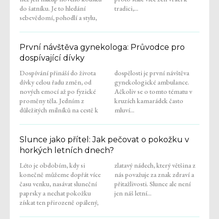
do šatníku. Je to hledání
tradici,...
sebevědomí, pohodlí a stylu,
První návštěva gynekologa: Průvodce pro
dospívající dívky
Dospívání přináší do života
dospělosti je první návštěva
dívky celou řadu změn, od
gynekologické ambulance.
nových emocí až po fyzické
Ačkoliv se o tomto tématu v
proměny těla. Jedním z
kruzích kamarádek často
důležitých milníků na cestě k
mluví...
Slunce jako přítel: Jak pečovat o pokožku v
horkých letních dnech?
Léto je obdobím, kdy si
zlatavý nádech, který většina z
konečně můžeme dopřát více
nás považuje za znak zdraví a
času venku, nasávat sluneční
přitažlivosti. Slunce ale není
paprsky a nechat pokožku
jen náš letní...
získat ten přirozeně opálený,