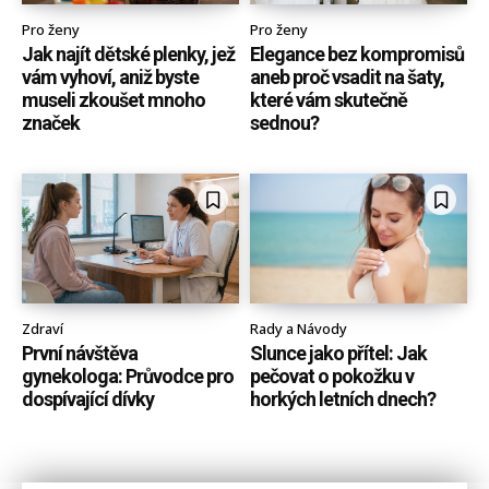
Pro ženy
Pro ženy
Jak najít dětské plenky, jež
Elegance bez kompromisů
vám vyhoví, aniž byste
aneb proč vsadit na šaty,
museli zkoušet mnoho
které vám skutečně
značek
sednou?
Zdraví
Rady a Návody
První návštěva
Slunce jako přítel: Jak
gynekologa: Průvodce pro
pečovat o pokožku v
dospívající dívky
horkých letních dnech?