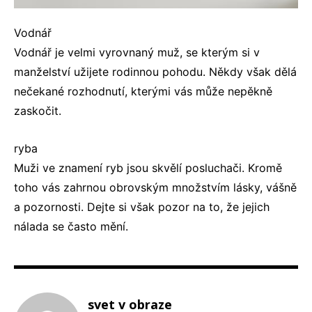
Vodnář
Vodnář je velmi vyrovnaný muž, se kterým si v
manželství užijete rodinnou pohodu. Někdy však dělá
nečekané rozhodnutí, kterými vás může nepěkně
zaskočit.
ryba
Muži ve znamení ryb jsou skvělí posluchači. Kromě
toho vás zahrnou obrovským množstvím lásky, vášně
a pozornosti. Dejte si však pozor na to, že jejich
nálada se často mění.
svet v obraze