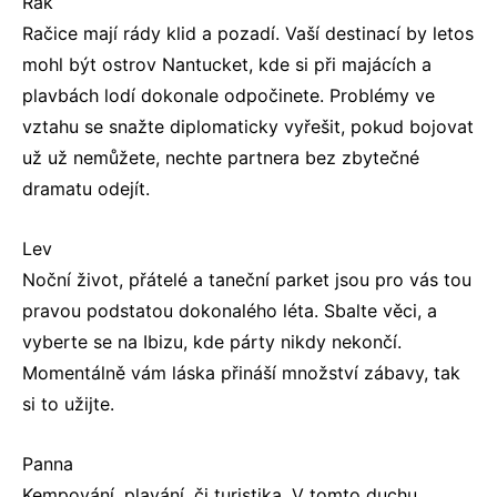
Rak
Račice mají rády klid a pozadí. Vaší destinací by letos
mohl být ostrov Nantucket, kde si při majácích a
plavbách lodí dokonale odpočinete. Problémy ve
vztahu se snažte diplomaticky vyřešit, pokud bojovat
už už nemůžete, nechte partnera bez zbytečné
dramatu odejít.
Lev
Noční život, přátelé a taneční parket jsou pro vás tou
pravou podstatou dokonalého léta. Sbalte věci, a
vyberte se na Ibizu, kde párty nikdy nekončí.
Momentálně vám láska přináší množství zábavy, tak
si to užijte.
Panna
Kempování, plavání, či turistika. V tomto duchu