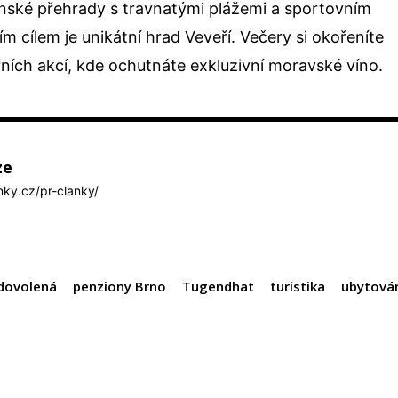
něnské přehrady s travnatými plážemi a sportovním
ím cílem je unikátní hrad Veveří. Večery si okořeníte
rních akcí, kde ochutnáte exkluzivní moravské víno.
ze
anky.cz/pr-clanky/
dovolená
penziony Brno
Tugendhat
turistika
ubytová