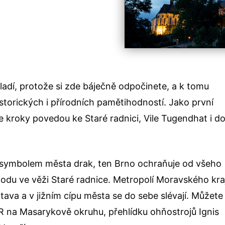
ladí, protože si zde báječně odpočinete, a k tomu
storických i přírodních pamětihodností. Jako první
še kroky povedou ke Staré radnici, Vile Tugendhat i d
e symbolem města drak, ten Brno ochraňuje od všeho
hodu ve věži Staré radnice. Metropolí Moravského kra
itava a v jižním cípu města se do sebe slévají. Můžete
ČR na Masarykově okruhu, přehlídku ohňostrojů Ignis