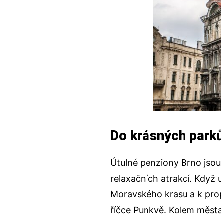
Do krásných parků
Útulné
penziony Brno
jsou
relaxačních atrakcí. Když 
Moravského krasu a k pro
říčce Punkvě. Kolem města 