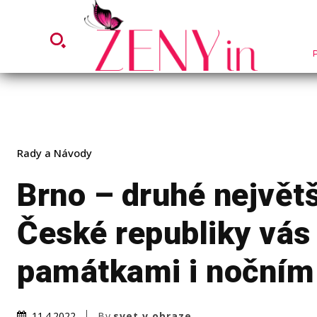
Rady a Návody
Brno – druhé největ
České republiky vás
památkami i nočním
By
svet v obraze
11.4.2022