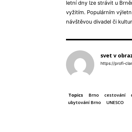
letní dny lze strávit u Br
vyžitím. Populárním výletn
návštěvou divadel či kultu
svet v obra
https://profi-cl
Topics
Brno
cestování
ubytování Brno
UNESCO