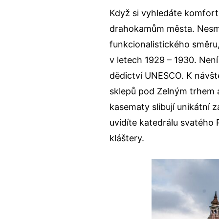
Když si vyhledáte komfor
drahokamům města. Nesmít
funkcionalistického směru
v letech 1929 – 1930. Nen
dědictví UNESCO. K návšt
sklepů pod Zelným trhem a
kasematy slibují unikátní
uvidíte katedrálu svatého 
kláštery.