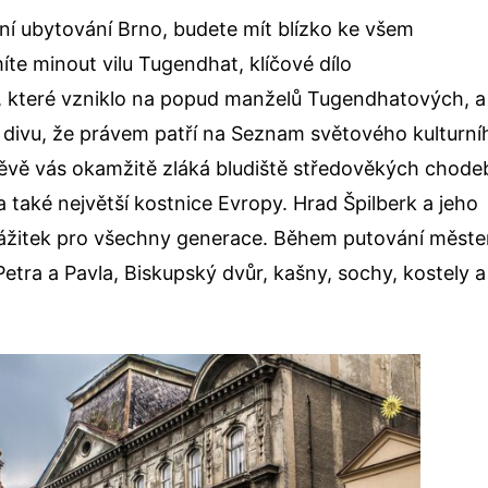
tní
ubytování Brno
, budete mít blízko ke všem
e minout vilu Tugendhat, klíčové dílo
, které vzniklo na popud manželů Tugendhatových, a
í divu, že právem patří na Seznam světového kulturní
ěvě vás okamžitě zláká bludiště středověkých chode
 také největší kostnice Evropy. Hrad Špilberk a jeho
 zážitek pro všechny generace. Během putování měst
Petra a Pavla, Biskupský dvůr, kašny, sochy, kostely a