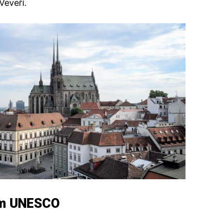
Veveří.
em UNESCO