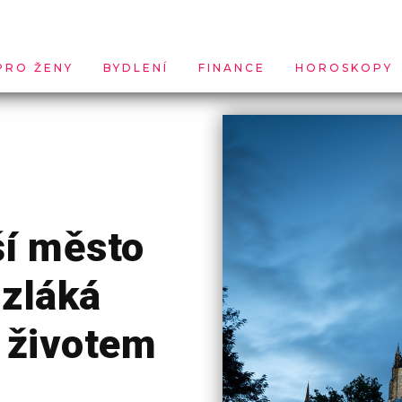
PRO ŽENY
BYDLENÍ
FINANCE
HOROSKOPY
ší město
 zláká
 životem