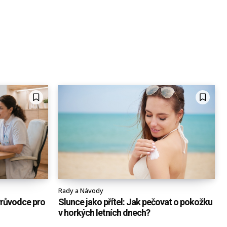
Rady a Návody
Průvodce pro
Slunce jako přítel: Jak pečovat o pokožku
v horkých letních dnech?