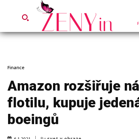
Finance
Amazon rozšiřuje n
flotilu, kupuje jeden
boeingů
By
svet v obraze
6.1.2021