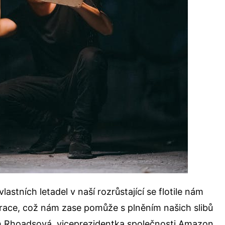
astních letadel v naší rozrůstající se flotile nám
erace, což nám zase pomůže s plněním našich slibů
h Rhoadsová, viceprezidentka společnosti Amazon