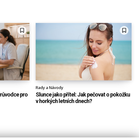
Rady a Návody
Průvodce pro
Slunce jako přítel: Jak pečovat o pokožku
v horkých letních dnech?