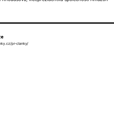
ze
anky.cz/pr-clanky/