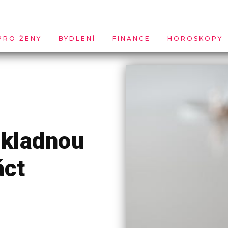
PRO ŽENY
BYDLENÍ
FINANCE
HOROSKOPY
ákladnou
áct