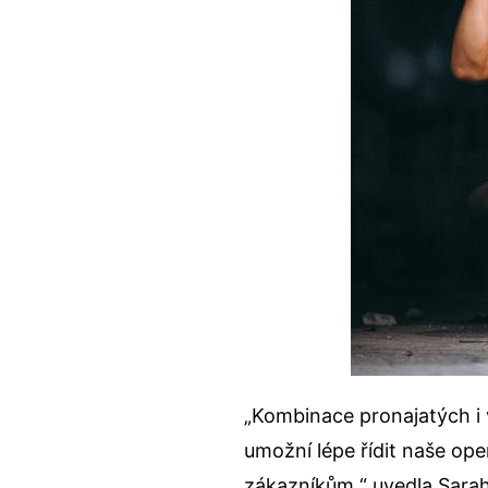
„Kombinace pronajatých i vl
umožní lépe řídit naše op
zákazníkům,“ uvedla Sara