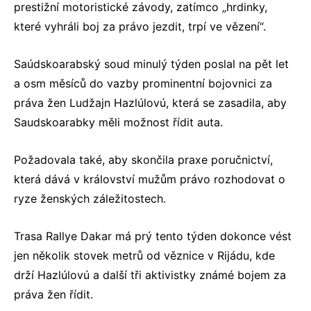
prestižní motoristické závody, zatímco „hrdinky,
které vyhráli boj za právo jezdit, trpí ve vězení“.
Saúdskoarabský soud minulý týden poslal na pět let
a osm měsíců do vazby prominentní bojovnici za
práva žen Ludžajn Hazlúlovú, která se zasadila, aby
Saudskoarabky měli možnost řídit auta.
Požadovala také, aby skončila praxe poručnictví,
která dává v království mužům právo rozhodovat o
ryze ženských záležitostech.
Trasa Rallye Dakar má prý tento týden dokonce vést
jen několik stovek metrů od věznice v Rijádu, kde
drží Hazlúlovú a další tři aktivistky známé bojem za
práva žen řídit.