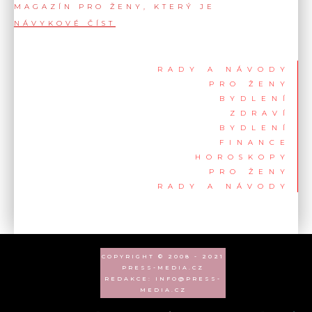
MAGAZÍN PRO ŽENY, KTERÝ JE
NÁVYKOVÉ ČÍST
RADY A NÁVODY
PRO ŽENY
BYDLENÍ
ZDRAVÍ
BYDLENÍ
FINANCE
HOROSKOPY
PRO ŽENY
RADY A NÁVODY
COPYRIGHT © 2008 - 2021
PRESS-MEDIA.CZ
REDAKCE: INFO@PRESS-
MEDIA.CZ