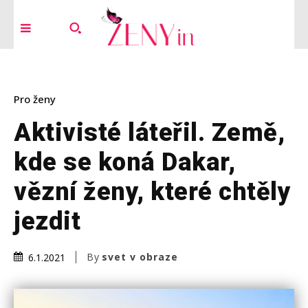
Pro ženy
Aktivisté láteřil. Země,
kde se koná Dakar,
vězní ženy, které chtěly
jezdit
By
svet v obraze
6.1.2021