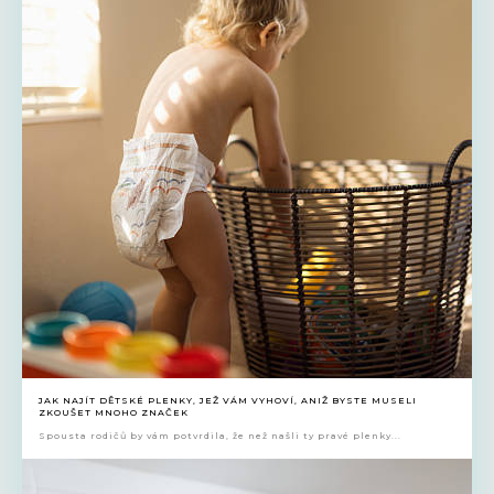
JAK NAJÍT DĚTSKÉ PLENKY, JEŽ VÁM VYHOVÍ, ANIŽ BYSTE MUSELI
ZKOUŠET MNOHO ZNAČEK
Spousta rodičů by vám potvrdila, že než našli ty pravé plenky...