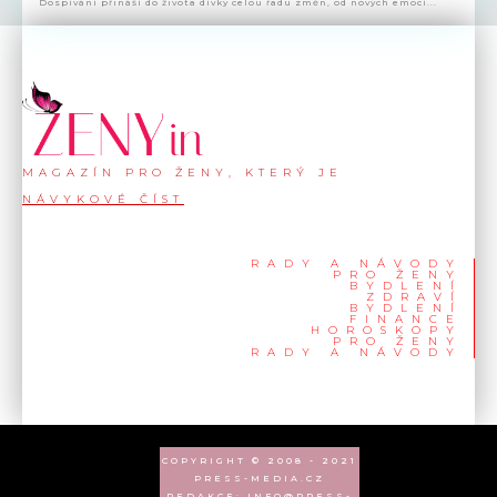
Dospívání přináší do života dívky celou řadu změn, od nových emocí...
MAGAZÍN PRO ŽENY, KTERÝ JE
NÁVYKOVÉ ČÍST
RADY A NÁVODY
PRO ŽENY
BYDLENÍ
ZDRAVÍ
BYDLENÍ
FINANCE
HOROSKOPY
PRO ŽENY
RADY A NÁVODY
COPYRIGHT © 2008 - 2021
PRESS-MEDIA.CZ
REDAKCE: INFO@PRESS-