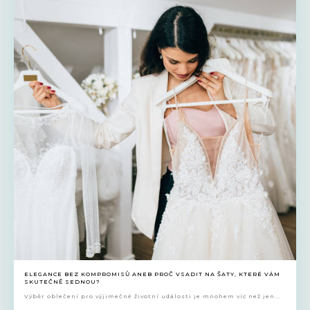
ELEGANCE BEZ KOMPROMISŮ ANEB PROČ VSADIT NA ŠATY, KTERÉ VÁM
SKUTEČNĚ SEDNOU?
Výběr oblečení pro výjimečné životní události je mnohem víc než jen...