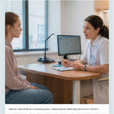
PRVNÍ NÁVŠTĚVA GYNEKOLOGA: PRŮVODCE PRO DOSPÍVAJÍCÍ DÍVKY