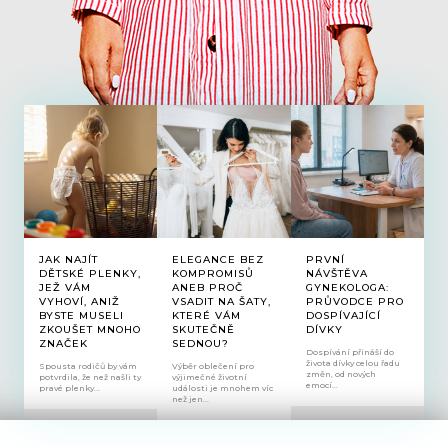
JAK NAJÍT
ELEGANCE BEZ
PRVNÍ
DĚTSKÉ PLENKY,
KOMPROMISŮ
NÁVŠTĚVA
JEŽ VÁM
ANEB PROČ
GYNEKOLOGA:
VYHOVÍ, ANIŽ
VSADIT NA ŠATY,
PRŮVODCE PRO
BYSTE MUSELI
KTERÉ VÁM
DOSPÍVAJÍCÍ
ZKOUŠET MNOHO
SKUTEČNĚ
DÍVKY
ZNAČEK
SEDNOU?
Dospívání přináší do
života dívky celou řadu
Spousta rodičů by vám
Výběr oblečení pro
změn, od nových
potvrdila, že než našli ty
výjimečné životní
emocí...
pravé plenky...
události je mnohem víc
než jen...