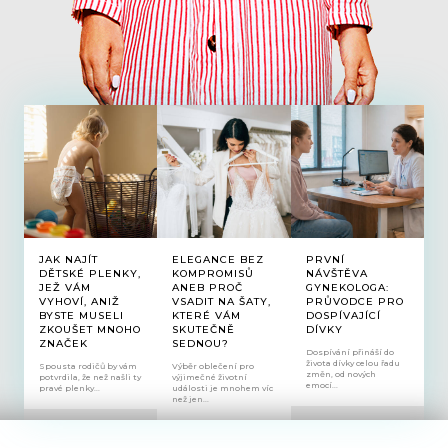
JAK NAJÍT
ELEGANCE BEZ
PRVNÍ
DĚTSKÉ PLENKY,
KOMPROMISŮ
NÁVŠTĚVA
JEŽ VÁM
ANEB PROČ
GYNEKOLOGA:
VYHOVÍ, ANIŽ
VSADIT NA ŠATY,
PRŮVODCE PRO
BYSTE MUSELI
KTERÉ VÁM
DOSPÍVAJÍCÍ
ZKOUŠET MNOHO
SKUTEČNĚ
DÍVKY
ZNAČEK
SEDNOU?
Dospívání přináší do
života dívky celou řadu
Spousta rodičů by vám
Výběr oblečení pro
změn, od nových
potvrdila, že než našli ty
výjimečné životní
emocí...
pravé plenky...
události je mnohem víc
než jen...