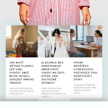
JAK NAJÍT
ELEGANCE BEZ
PRVNÍ
DĚTSKÉ PLENKY,
KOMPROMISŮ
NÁVŠTĚVA
JEŽ VÁM
ANEB PROČ
GYNEKOLOGA:
VYHOVÍ, ANIŽ
VSADIT NA ŠATY,
PRŮVODCE PRO
BYSTE MUSELI
KTERÉ VÁM
DOSPÍVAJÍCÍ
ZKOUŠET MNOHO
SKUTEČNĚ
DÍVKY
ZNAČEK
SEDNOU?
Dospívání přináší do
života dívky celou řadu
Spousta rodičů by vám
Výběr oblečení pro
změn, od nových
potvrdila, že než našli ty
výjimečné životní
emocí...
pravé plenky...
události je mnohem víc
než jen...