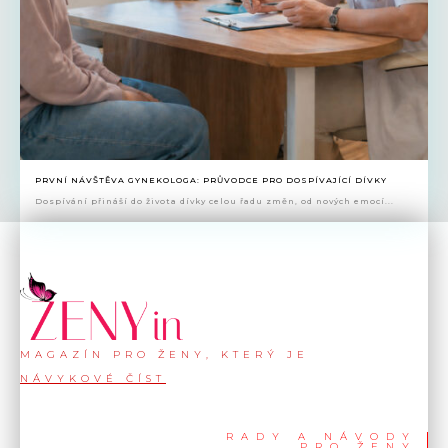
PRVNÍ NÁVŠTĚVA GYNEKOLOGA: PRŮVODCE PRO DOSPÍVAJÍCÍ DÍVKY
Dospívání přináší do života dívky celou řadu změn, od nových emocí...
MAGAZÍN PRO ŽENY, KTERÝ JE
NÁVYKOVÉ ČÍST
RADY A NÁVODY
PRO ŽENY