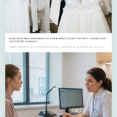
ELEGANCE BEZ KOMPROMISŮ ANEB PROČ VSADIT NA ŠATY, KTERÉ VÁM
SKUTEČNĚ SEDNOU?
Výběr oblečení pro výjimečné životní události je mnohem víc než jen...