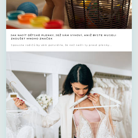
JAK NAJÍT DĚTSKÉ PLENKY, JEŽ VÁM VYHOVÍ, ANIŽ BYSTE MUSELI
ZKOUŠET MNOHO ZNAČEK
Spousta rodičů by vám potvrdila, že než našli ty pravé plenky...